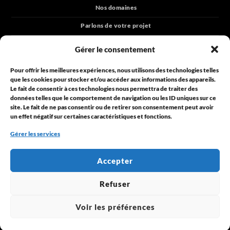
Nos domaines
Parlons de votre projet
Blog
Gérer le consentement
Horaires
Pour offrir les meilleures expériences, nous utilisons des technologies telles
Lundi à vendredi
que les cookies pour stocker et/ou accéder aux informations des appareils.
de 9h30 à 18h00
Le fait de consentir à ces technologies nous permettra de traiter des
données telles que le comportement de navigation ou les ID uniques sur ce
Une question ?
site. Le fait de ne pas consentir ou de retirer son consentement peut avoir
Contactez-nous
un effet négatif sur certaines caractéristiques et fonctions.
© 2025 ING+
Gérer les services
Propulsé par
ING+
Accepter
Refuser
Voir les préférences