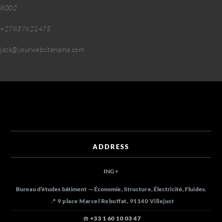
8002
+27837621475
jack@yourwebsitename.com
ADDRESS
ING
+
Bureau d’études bâtiment — Économie, Structure, Électricité, Fluides.
📍 9 place Marcel Rebuffat, 91140 Villejust
☎️
+33 1 60 10 03 47