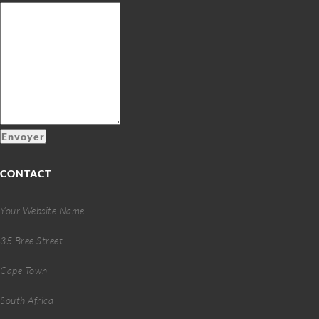
Envoyer
CONTACT
Your Website Name
35 Bree Street
Cape Town
South Africa