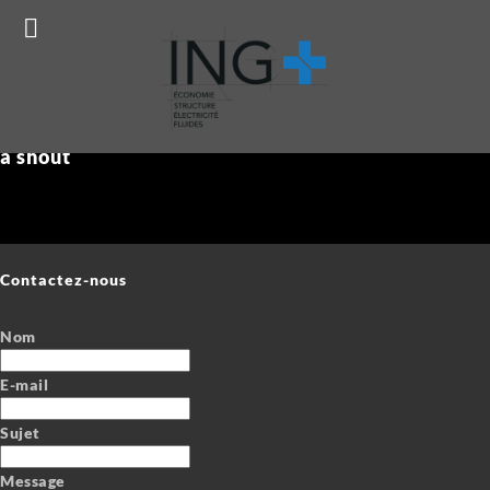
Prêt à concrétiser votre projet ?
Réservez ma consultation
gratuite !
ING+ recrute sur différents pôles.
We're ready to solve any design problem...give us
a shout
Contactez-nous
Nom
E-mail
Sujet
Message