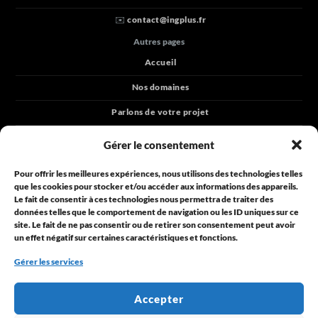
✉️
contact@ingplus.fr
Autres pages
Accueil
Nos domaines
Parlons de votre projet
Blog
Gérer le consentement
Horaires
Pour offrir les meilleures expériences, nous utilisons des technologies telles
Lundi à vendredi
que les cookies pour stocker et/ou accéder aux informations des appareils.
de 9h30 à 18h00
Le fait de consentir à ces technologies nous permettra de traiter des
données telles que le comportement de navigation ou les ID uniques sur ce
Une question ?
site. Le fait de ne pas consentir ou de retirer son consentement peut avoir
Contactez-nous
un effet négatif sur certaines caractéristiques et fonctions.
© 2025 ING+
Gérer les services
Propulsé par
ING+
Accepter