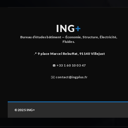
ING
+
Bureau d’études bâtiment — Économie, Structure, Électricité,
Fluides.
📍 9 place Marcel Rebuffat, 91140 Villejust
☎️
+33 1 60 10 03 47
✉️
contact@ingplus.fr
© 2025 ING+