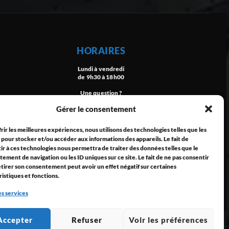
HORAIRES
Lundi à vendredi
de 9h30 à 18h00
Une question ?
Gérer le consentement
Contactez-nous
rir les meilleures expériences, nous utilisons des technologies telles que les
 pour stocker et/ou accéder aux informations des appareils. Le fait de
ir à ces technologies nous permettra de traiter des données telles que le
ement de navigation ou les ID uniques sur ce site. Le fait de ne pas consentir
etirer son consentement peut avoir un effet négatif sur certaines
ristiques et fonctions.
es services
Propulsé par
ING+
Accepter
Refuser
Voir les préférences