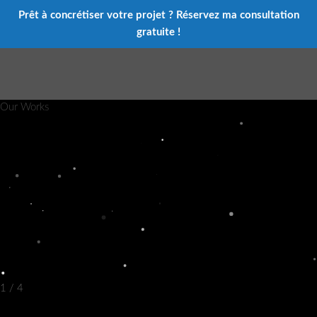
Prêt à concrétiser votre projet ?
Réservez ma consultation
gratuite !
Particles
Add interactive particles to slideshow with hardware acceleration and
retina support.
Our Works
1
/
4