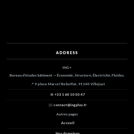
ADDRESS
ING
+
Bureau d’études bâtiment — Économie, Structure, Électricité, Fluides.
📍 9 place Marcel Rebuffat, 91140 Villejust
☎️
+33 1 60 10 03 47
✉️
contact@ingplus.fr
Autres pages
Accueil
Nos domaines