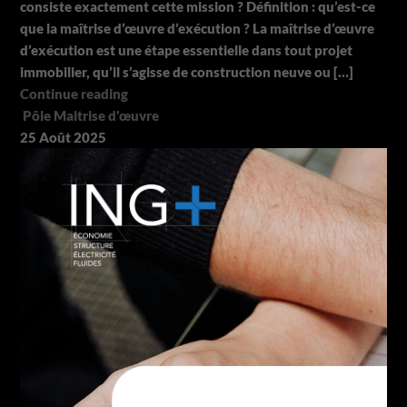
consiste exactement cette mission ? Définition : qu’est-ce
que la maîtrise d’œuvre d’exécution ? La maîtrise d’œuvre
d’exécution est une étape essentielle dans tout projet
immobilier, qu’il s’agisse de construction neuve ou […]
Continue reading
Pôle Maitrise d'œuvre
25
Août
2025