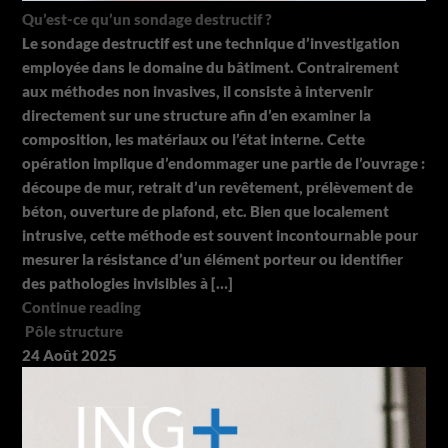
Qu’est-ce qu’un sondage destructif ?
Le sondage destructif est une technique d’investigation
employée dans le domaine du bâtiment. Contrairement
aux méthodes non invasives, il consiste à intervenir
directement sur une structure afin d’en examiner la
composition, les matériaux ou l’état interne. Cette
opération implique d’endommager une partie de l’ouvrage :
découpe de mur, retrait d’un revêtement, prélèvement de
béton, ouverture de plafond, etc. Bien que localement
intrusive, cette méthode est souvent incontournable pour
mesurer la résistance d’un élément porteur ou identifier
des pathologies invisibles à […]
Continue reading
Pôle structure
24
Août
2025