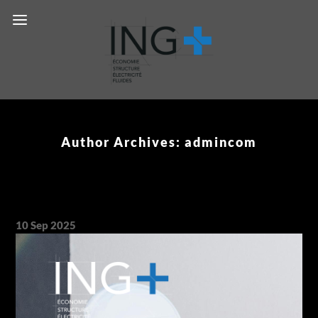
Prêt à concrétiser votre projet ?
Réservez ma consultation
gratuite !
Author Archives: admincom
10
Sep
2025