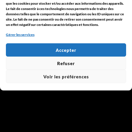
que les cookies pour stocker et/ou accéder aux informations des appareils.
étude gros œuvre : optimisation de la conception et
Le fait de consentir à ces technologies nous permettra de traiter des
estimation des coûts. Étude d’exécution : définition
données telles que le comportement de navigation ou les ID uniques sur ce
détaillée des plans et quantités de matériaux. Étude de
site. Le fait de ne pas consentir ou de retirer son consentement peut avoir
un effet négatif sur certaines caractéristiques et fonctions.
charpente : optimisation du […]
Continue reading
Gérer les services
Pôle structure
20
Août
2025
Accepter
Refuser
Voir les préférences