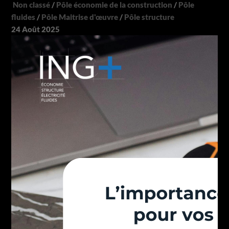
Non classé
/
Pôle économie de la construction
/
Pôle
fluides
/
Pôle Maitrise d'œuvre
/
Pôle structure
24
Août
2025