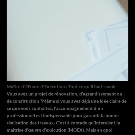
Maître d’Œuvre d’Exécution : Tout ce qu’il faut savoir
Vous avez un projet de rénovation, d’agrandissement ou
de construction ?Même si vous avez déjà une idée claire de
ce que vous souhaitez, l’accompagnement d’un
professionnel est indispensable pour garantir la bonne
réalisation des travaux. C’est à ce stade qu’intervient la
maîtrise d’œuvre d’exécution (MOEX). Mais en quoi