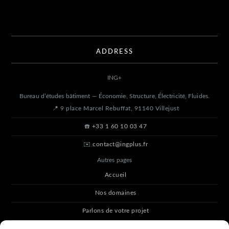
ADDRESS
ING
+
Bureau d’études bâtiment — Économie, Structure, Électricité, Fluides.
📍 9 place Marcel Rebuffat, 91140 Villejust
☎️
+33 1 60 10 03 47
✉️
contact@ingplus.fr
Autres pages
Accueil
Nos domaines
Parlons de votre projet
Blog