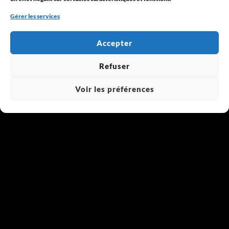
Gérer les services
Accepter
Refuser
Voir les préférences
Quand et pourquoi faire appel à un bureau d’étude
d’ingénierie ?
On entend souvent parler des bureaux d’étude
d’ingénierie, mais leur rôle reste parfois méconnu.
Pourtant, ces structures sont essentielles dans la plupart
des projets de construction et d’aménagement. Elles