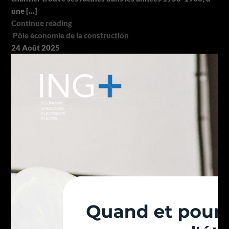
une […]
Continue reading
Pôle économie de la construction
24
Août
2025