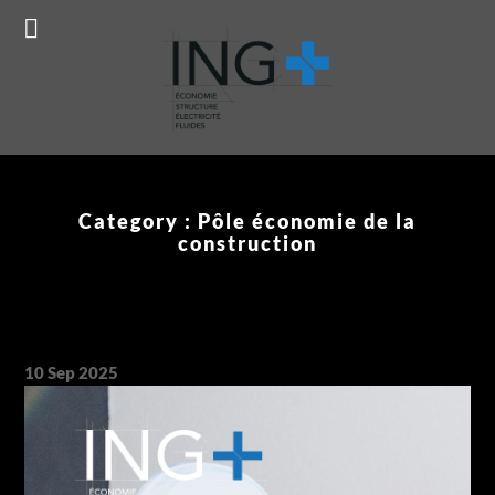
Prêt à concrétiser votre projet ?
Réservez ma consultation
gratuite !
Category :
Pôle économie de la
construction
10
Sep
2025