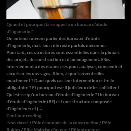
Quand et pourquoi faire appel à un bureau d’étude
d’ingénierie ?
On entend souvent parler des bureaux d’étude
d’ingénierie, mais leur rôle reste parfois méconnu.
Pourtant, ces structures sont essentielles dans la plupart
des projets de construction et d’aménagement. Elles
interviennent à des étapes clés pour analyser, concevoir et
sécuriser les ouvrages. Alors, à quoi servent-elles
exactement ? Dans quels cas leur intervention est-elle
obligatoire ? Et pourquoi est-il judicieux de les solliciter ?
Qu’est-ce qu’un bureau d’étude d’ingénierie ? Un bureau
d’étude d’ingénierie (BE) est une structure composée
d’ingénieurs et […]
Continue reading
Non classé
/
Pôle économie de la construction
/
Pôle
fluides
/
Pôle Maitrise d'œuvre
/
Pôle structure