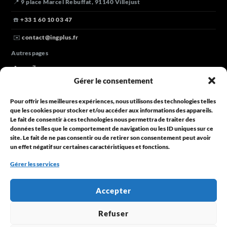
📍 9 place Marcel Rebuffat, 91140 Villejust
☎️
+33 1 60 10 03 47
✉️
contact@ingplus.fr
Autres pages
Accueil
Gérer le consentement
Nos domaines
Pour offrir les meilleures expériences, nous utilisons des technologies telles
Parlons de votre projet
que les cookies pour stocker et/ou accéder aux informations des appareils.
Le fait de consentir à ces technologies nous permettra de traiter des
Blog
données telles que le comportement de navigation ou les ID uniques sur ce
Horaires
site. Le fait de ne pas consentir ou de retirer son consentement peut avoir
un effet négatif sur certaines caractéristiques et fonctions.
Lundi à vendredi
de 9h30 à 18h00
Gérer les services
Une question ?
Contactez-nous
Accepter
© 2025 ING+
Refuser
Propulsé par
ING+