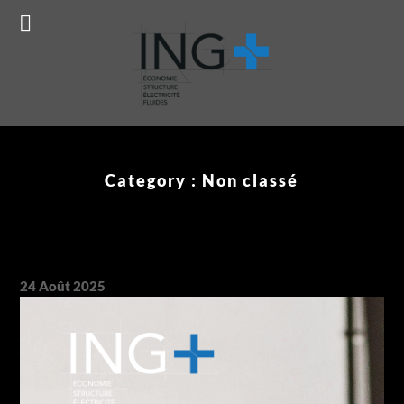
Prêt à concrétiser votre projet ?
Réservez ma consultation
gratuite !
Category :
Non classé
24
Août
2025