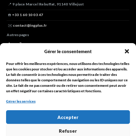
📍 9 place Marcel Rebuffat, 91140 Villejust
☎️
+33 1 60 10 03 47
✉️
contact@ingplus.fr
Autres pages
Accueil
Gérer le consentement
Nos domaines
Pour offrir les meilleures expériences, nous utilisons des technologies telles
Parlons de votre projet
que les cookies pour stocker et/ou accéder aux informations des appareils.
Le fait de consentir à ces technologies nous permettra de traiter des
Blog
données telles que le comportement de navigation ou les ID uniques sur ce
Horaires
site. Le fait de ne pas consentir ou de retirer son consentement peut avoir
un effet négatif sur certaines caractéristiques et fonctions.
Lundi à vendredi
de 9h30 à 18h00
Gérer les services
Une question ?
Contactez-nous
Accepter
© 2025 ING+
Refuser
Propulsé par
ING+