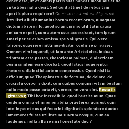
debet esse, ut et omnis partis suas habeat incolumis et de
virtutibus nulla desit. Sed quid attinet de rebus tam
apertis plura requirere?
Omnis enim est natura diligens sui.
Attulisti aliud humanius horum recentiorum, numquam
dictum ab ipso illo, quod sciam, primo utilitatis causa
amicum expeti, cum autem usus accessisset, tum ipsum
amari per se etiam omissa spe voluptatis. Qui-vere
falsone, quaerere mittimus-dicitur oculis se privasse;
Omnem vim loquendi, ut iam ante Aristoteles, in duas
tributam esse partes, rhetoricam palmae, dialecticam
pugni similem esse dicebat, quod latius loquerentur
rhetores, dialectici autem compressius. Quod nisi ita
efficitur, quae Theophrastus de fortuna, de dolore, de
cruciatu corporis dixit, cum quibus coniungi vitam beatam
nullo modo posse putavit, vereor, ne vera sint.
Restatis
igitur vos;
Tibi hoc incredibile, quod beatissimum.
Quae
quidem omnia et innumerabilia praeterea quis est quin
intellegat et eos qui fecerint dignitatis splendore ductos
inmemores fuisse utilitatum suarum nosque, cum ea
laudemus, nulla alla re nisi honestate duci?