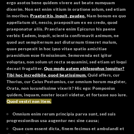
ergo asotos bene quidem vivere aut beate numquam
dixerim. Non est enim vitium in oratione solum, sed etiam
in moribus.
Praeteritis, inquit, gaudeo.
Nam bonum ex quo
appellatum sit, nescio, praepositum ex eo credo, quod
praeponatur aliis. Praeclare enim Epicurus his paene
verbis: Eadem, inquit, scientia confirmavit animum, ne
quod aut sempiternum aut diuturnum timeret malum,
quae perspexit in hoc ipso vitae spatio amicitiae
praesidium esse firmissimum. Semovenda est igitur
voluptas, non solum ut recta sequamini, sed etiam ut loqui
deceat frugaliter.
Quo modo autem philosophus loquitur?
Tibi hoc incredibile, quod beatissimum.
Quid affers, cur
Thorius, cur Caius Postumius, cur omnium horum magister,
Orata, non iucundissime vixerit? Hic ego: Pomponius
quidem, inquam, noster iocari videtur, et fortasse suo iure.
Quod vestri non item.
Omnium enim rerum principia parva sunt, sed suis
progressionibus usa augentur nec sine causa;
Quae cum essent dicta, finem fecimus et ambulandi et