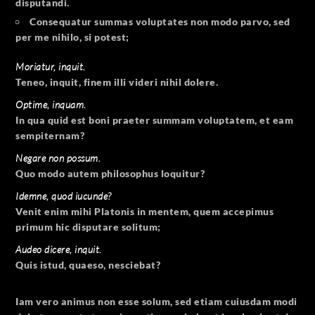
disputandi.
Consequatur summas voluptates non modo parvo, sed
per me nihilo, si potest;
Moriatur, inquit.
Teneo, inquit, finem illi videri nihil dolere.
Optime, inquam.
In qua quid est boni praeter summam voluptatem, et eam
sempiternam?
Negare non possum.
Quo modo autem philosophus loquitur?
Idemne, quod iucunde?
Venit enim mihi Platonis in mentem, quem accepimus
primum hic disputare solitum;
Audeo dicere, inquit.
Quis istud, quaeso, nesciebat?
Iam vero animus non esse solum, sed etiam cuiusdam modi