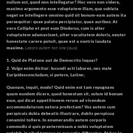
nullum est, quod non intellegatur? Hoc vero non videre,
maximo argumento esse voluptatem illam, qua sublata
neget se intellegere omnino quid sit bonum-eam autem ita
persequitur: quae palato percipiatur, quae auribus; At
vero Callipho et post eum Diodorus, cum is alter
voluptatem adamavisset, alter vacuitatem doloris, neuter
honestate carere potuit, quae est a nostris laudata
maxime.
Laboro autem non sine causa;
Quid de Platone aut de Democrito loquar?
Vulgo enim dicitur: Iucundi acti labores, nec male
Euripidesconcludam, si potero, Latine;
Quonam, inquit, modo? Quid enim est tam repugnans
quam eundem dicere, quod honestum sit, solum id bonum
esse, qui dicat appetitionem rerum ad vivendum
accommodatarum natura profectam? Vos autem cum
perspicuis dubia debeatis illustrare, dubiis perspicua
conamini tollere. In enumerandis autem corporis
commodis si quis praetermissam a nobis voluptatem
putabit, in aliud tempus ea quaestio differatur. At hoc in