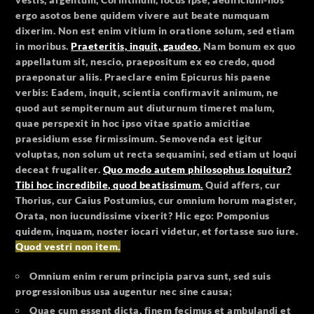
ergo asotos bene quidem vivere aut beate numquam
dixerim. Non est enim vitium in oratione solum, sed etiam
in moribus.
Praeteritis, inquit, gaudeo.
Nam bonum ex quo
appellatum sit, nescio, praepositum ex eo credo, quod
praeponatur aliis. Praeclare enim Epicurus his paene
verbis: Eadem, inquit, scientia confirmavit animum, ne
quod aut sempiternum aut diuturnum timeret malum,
quae perspexit in hoc ipso vitae spatio amicitiae
praesidium esse firmissimum. Semovenda est igitur
voluptas, non solum ut recta sequamini, sed etiam ut loqui
deceat frugaliter.
Quo modo autem philosophus loquitur?
Tibi hoc incredibile, quod beatissimum.
Quid affers, cur
Thorius, cur Caius Postumius, cur omnium horum magister,
Orata, non iucundissime vixerit? Hic ego: Pomponius
quidem, inquam, noster iocari videtur, et fortasse suo iure.
Quod vestri non item.
Omnium enim rerum principia parva sunt, sed suis
progressionibus usa augentur nec sine causa;
Quae cum essent dicta, finem fecimus et ambulandi et