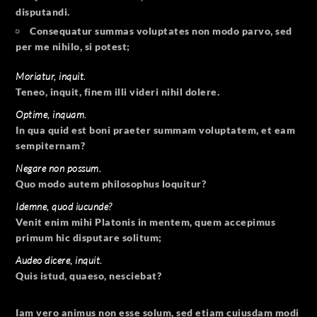
disputandi.
Consequatur summas voluptates non modo parvo, sed
per me nihilo, si potest;
Moriatur, inquit.
Teneo, inquit, finem illi videri nihil dolere.
Optime, inquam.
In qua quid est boni praeter summam voluptatem, et eam
sempiternam?
Negare non possum.
Quo modo autem philosophus loquitur?
Idemne, quod iucunde?
Venit enim mihi Platonis in mentem, quem accepimus
primum hic disputare solitum;
Audeo dicere, inquit.
Quis istud, quaeso, nesciebat?
Iam vero animus non esse solum, sed etiam cuiusdam modi