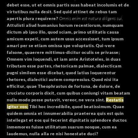
debet esse, ut et omnis partis suas habeat incolumis et de
virtutibus nulla desit. Sed quid attinet de rebus tam
apertis plura requirere?
Omnis enim est natura diligens sui.
Attulisti aliud humanius horum recentiorum, numquam
dictum ab ipso illo, quod sciam, primo utilitatis causa
amicum expeti, cum autem usus accessisset, tum ipsum
amari per se etiam omissa spe voluptatis. Qui-vere
falsone, quaerere mittimus-dicitur oculis se privasse;
Omnem vim loquendi, ut iam ante Aristoteles, in duas
tributam esse partes, rhetoricam palmae, dialecticam
pugni similem esse dicebat, quod latius loquerentur
rhetores, dialectici autem compressius. Quod nisi ita
efficitur, quae Theophrastus de fortuna, de dolore, de
cruciatu corporis dixit, cum quibus coniungi vitam beatam
nullo modo posse putavit, vereor, ne vera sint.
Restatis
igitur vos;
Tibi hoc incredibile, quod beatissimum.
Quae
quidem omnia et innumerabilia praeterea quis est quin
intellegat et eos qui fecerint dignitatis splendore ductos
inmemores fuisse utilitatum suarum nosque, cum ea
laudemus, nulla alla re nisi honestate duci?