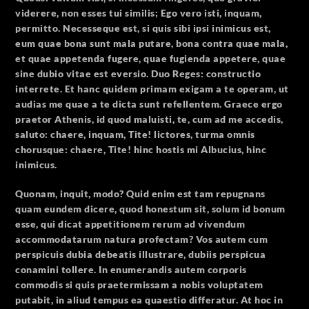
viderere, non esses tui similis;
Ego vero isti, inquam,
permitto.
Necesseque est, si quis sibi ipsi inimicus est,
eum quae bona sunt mala putare, bona contra quae mala,
et quae appetenda fugere, quae fugienda appetere, quae
sine dubio vitae est eversio. Duo Reges: constructio
interrete. Et hanc quidem primam exigam a te operam, ut
audias me quae a te dicta sunt refellentem. Graece ergo
praetor Athenis, id quod maluisti, te, cum ad me accedis,
saluto: chaere, inquam, Tite! lictores, turma omnis
chorusque: chaere, Tite! hinc hostis mi Albucius, hinc
inimicus.
Quonam, inquit, modo? Quid enim est tam repugnans
quam eundem dicere, quod honestum sit, solum id bonum
esse, qui dicat appetitionem rerum ad vivendum
accommodatarum natura profectam? Vos autem cum
perspicuis dubia debeatis illustrare, dubiis perspicua
conamini tollere. In enumerandis autem corporis
commodis si quis praetermissam a nobis voluptatem
putabit, in aliud tempus ea quaestio differatur. At hoc in