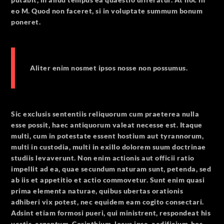
eo M. Quod non faceret, si in voluptate summum bonum
poneret.
Aliter enim nosmet ipsos nosse non possumus.
Sic exclusis sententiis reliquorum cum praeterea nulla
esse possit, haec antiquorum valeat necesse est. Itaque
multi, cum in potestate essent hostium aut tyrannorum,
multi in custodia, multi in exillo dolorem suum doctrinae
studiis levaverunt. Non enim actionis aut officii ratio
impellit ad ea, quae secundum naturam sunt, petenda, sed
ab iis et appetitio et actio commovetur. Sunt enim quasi
prima elementa naturae, quibus ubertas orationis
adhiberi vix potest, nec equidem eam cogito consectari.
Adsint etiam formosi pueri, qui ministrent, respondeat his
vestis, argentum, Corinthium, locus ipse, aedificium-hos