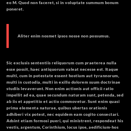
eo M. Quod non faceret, si in voluptate summum bonum
poneret.
Aliter enim nosmet ipsos nosse non possumus.
Sic exclusis sententiis reliquorum cum praeterea nulla
esse possit, haec antiquorum valeat necesse est. Itaque
multi, cum in potestate essent hostium aut tyrannorum,
multi in custodia, multi in exillo dolorem suum doctrinae
studiis levaverunt. Non enim actionis aut officii ratio
impellit ad ea, quae secundum naturam sunt, petenda, sed
ab iis et appetitio et actio commovetur. Sunt enim quasi
prima elementa naturae, quibus ubertas orationis
adhiberi vix potest, nec equidem eam cogito consectari.
Adsint etiam formosi pueri, qui ministrent, respondeat his
vestis, argentum, Corinthium, locus ipse, aedificium-hos