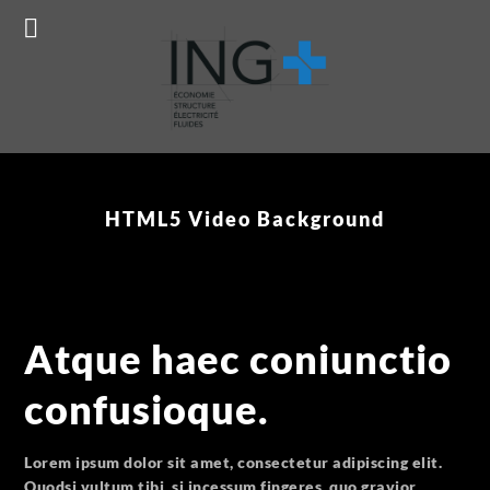
Prêt à concrétiser votre projet ?
Réservez ma consultation
gratuite !
HTML5 Video Background
Atque haec coniunctio
confusioque.
Lorem ipsum dolor sit amet, consectetur adipiscing elit.
Quodsi vultum tibi, si incessum fingeres, quo gravior