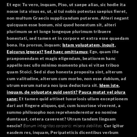
Et ego: Tu vero, inquam, Piso, ut saepe alias, sic hodie ita
nosse ista visus es, ut, si tui nobis potestas saepius fieret,
non multum Graecis supplicandum putarem. Alteri negant
quicquam esse bonum, nisi quod honestum sit, alteri
plurimum se et longe longeque plurimum tribuere
honestati, sed tamen et in corpore et extra esse quaedam
bona.
Ita prorsus, inquam;
Istam voluptatem, inquit,
Epicurus ignorat?
Sed haec omittamus;
Ego, quam ille
praeponendam et magis eligendam, beatiorem hanc
appello nec ullo minimo momento plus ei vitae tribuo
quam Stoici. Sed si duo honesta proposita sint, alterum
cum valitudine, alterum cum morbo, non esse dubium, ad
utrum eorum natura nos ipsa deductura sit.
Idem iste,
inquam, de voluptate quid sentit?
Pauca mutat vel plura
sane;
Et tamen quid attinet luxuriosis ullam exceptionem
dari aut fingere aliquos, qui, cum luxuriose viverent, a
summo philosopho non reprehenderentur eo nomine
dumtaxat, cetera caverent? Utram tandem linguam
nescio?
Bonum integritas corporis: misera debilitas.
Cur igitur
easdem res, inquam, Peripateticis dicentibus verbum