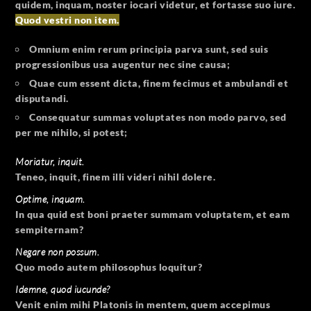
quidem, inquam, noster iocari videtur, et fortasse suo iure.
Quod vestri non item.
Omnium enim rerum principia parva sunt, sed suis
progressionibus usa augentur nec sine causa;
Quae cum essent dicta, finem fecimus et ambulandi et
disputandi.
Consequatur summas voluptates non modo parvo, sed
per me nihilo, si potest;
Moriatur, inquit.
Teneo, inquit, finem illi videri nihil dolere.
Optime, inquam.
In qua quid est boni praeter summam voluptatem, et eam
sempiternam?
Negare non possum.
Quo modo autem philosophus loquitur?
Idemne, quod iucunde?
Venit enim mihi Platonis in mentem, quem accepimus