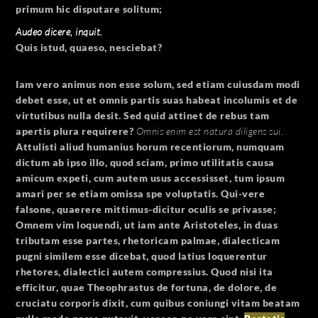
primum hic disputare solitum;
Audeo dicere, inquit.
Quis istud, quaeso, nesciebat?
Iam vero animus non esse solum, sed etiam cuiusdam modi
debet esse, ut et omnis partis suas habeat incolumis et de
virtutibus nulla desit. Sed quid attinet de rebus tam
apertis plura requirere?
Omnis enim est natura diligens sui.
Attulisti aliud humanius horum recentiorum, numquam
dictum ab ipso illo, quod sciam, primo utilitatis causa
amicum expeti, cum autem usus accessisset, tum ipsum
amari per se etiam omissa spe voluptatis. Qui-vere
falsone, quaerere mittimus-dicitur oculis se privasse;
Omnem vim loquendi, ut iam ante Aristoteles, in duas
tributam esse partes, rhetoricam palmae, dialecticam
pugni similem esse dicebat, quod latius loquerentur
rhetores, dialectici autem compressius. Quod nisi ita
efficitur, quae Theophrastus de fortuna, de dolore, de
cruciatu corporis dixit, cum quibus coniungi vitam beatam