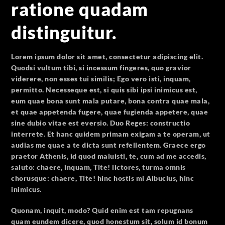
ratione quadam
distinguitur.
Lorem ipsum dolor sit amet, consectetur adipiscing elit.
Quodsi vultum tibi, si incessum fingeres, quo gravior
viderere, non esses tui similis;
Ego vero isti, inquam,
permitto.
Necesseque est, si quis sibi ipsi inimicus est,
eum quae bona sunt mala putare, bona contra quae mala,
et quae appetenda fugere, quae fugienda appetere, quae
sine dubio vitae est eversio. Duo Reges: constructio
interrete. Et hanc quidem primam exigam a te operam, ut
audias me quae a te dicta sunt refellentem. Graece ergo
praetor Athenis, id quod maluisti, te, cum ad me accedis,
saluto: chaere, inquam, Tite! lictores, turma omnis
chorusque: chaere, Tite! hinc hostis mi Albucius, hinc
inimicus.
Quonam, inquit, modo? Quid enim est tam repugnans
quam eundem dicere, quod honestum sit, solum id bonum