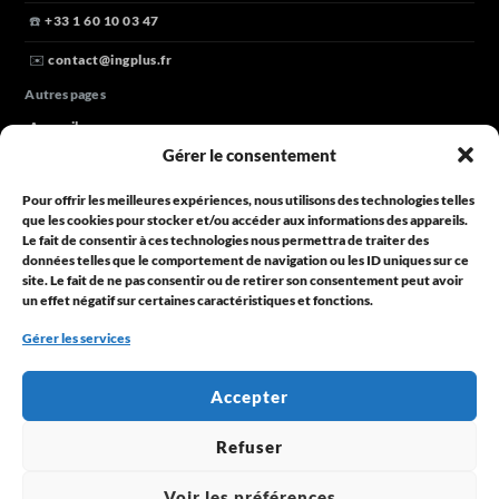
☎️
+33 1 60 10 03 47
✉️
contact@ingplus.fr
Autres pages
Accueil
Gérer le consentement
Nos domaines
Pour offrir les meilleures expériences, nous utilisons des technologies telles
Parlons de votre projet
que les cookies pour stocker et/ou accéder aux informations des appareils.
Le fait de consentir à ces technologies nous permettra de traiter des
Blog
données telles que le comportement de navigation ou les ID uniques sur ce
Horaires
site. Le fait de ne pas consentir ou de retirer son consentement peut avoir
un effet négatif sur certaines caractéristiques et fonctions.
Lundi à vendredi
de 9h30 à 18h00
Gérer les services
Une question ?
Contactez-nous
Accepter
© 2025 ING+
Refuser
Propulsé par
ING+
Voir les préférences