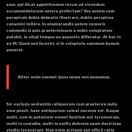
esse, qui dicat appetitionem rerum ad vivendum
accommodatarum natura profectam? Vos autem cum
perspicuis dubia debeatis illustrare, dubiis perspicua
conamini tollere. In enumerandis autem corporis
commodis si quis praetermissam a nobis voluptatem
putabit, in aliud tempus ea quaestio differatur. At hoc in
eo M. Quod non faceret, si in voluptate summum bonum
poneret.
Aliter enim nosmet ipsos nosse non possumus.
Sic exclusis sententiis reliquorum cum praeterea nulla
esse possit, haec antiquorum valeat necesse est. Itaque
multi, cum in potestate essent hostium aut tyrannorum,
multi in custodia, multi in exillo dolorem suum doctrinae
studiis levaverunt. Non enim actionis aut officii ratio