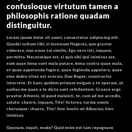
confusioque virtutum tamen a
philosophis ratione quadam
distinguitur.
Lorem ipsum dolor sit amet, consectetur adipiscing elit.
Quodsi vultum tibi, si incessum fingeres, quo gravior
viderere, non esses tui similis;
Ego vero isti, inquam,
permitto.
Necesseque est, si quis sibi ipsi inimicus est,
eum quae bona sunt mala putare, bona contra quae mala,
et quae appetenda fugere, quae fugienda appetere, quae
sine dubio vitae est eversio. Duo Reges: constructio
interrete. Et hanc quidem primam exigam a te operam, ut
audias me quae a te dicta sunt refellentem. Graece ergo
praetor Athenis, id quod maluisti, te, cum ad me accedis,
saluto: chaere, inquam, Tite! lictores, turma omnis
chorusque: chaere, Tite! hinc hostis mi Albucius, hinc
inimicus.
Quonam, inquit, modo? Quid enim est tam repugnans