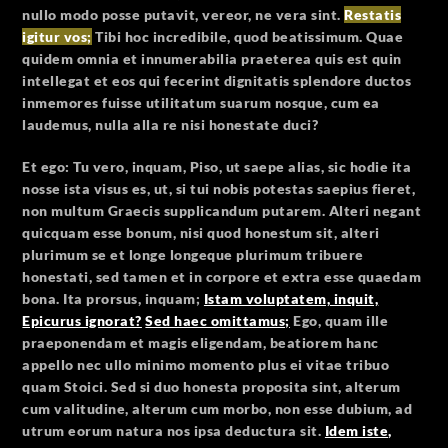
nullo modo posse putavit, vereor, ne vera sint.
Restatis
igitur vos;
Tibi hoc incredibile, quod beatissimum.
Quae
quidem omnia et innumerabilia praeterea quis est quin
intellegat et eos qui fecerint dignitatis splendore ductos
inmemores fuisse utilitatum suarum nosque, cum ea
laudemus, nulla alla re nisi honestate duci?
Et ego: Tu vero, inquam, Piso, ut saepe alias, sic hodie ita
nosse ista visus es, ut, si tui nobis potestas saepius fieret,
non multum Graecis supplicandum putarem. Alteri negant
quicquam esse bonum, nisi quod honestum sit, alteri
plurimum se et longe longeque plurimum tribuere
honestati, sed tamen et in corpore et extra esse quaedam
bona.
Ita prorsus, inquam;
Istam voluptatem, inquit,
Epicurus ignorat?
Sed haec omittamus;
Ego, quam ille
praeponendam et magis eligendam, beatiorem hanc
appello nec ullo minimo momento plus ei vitae tribuo
quam Stoici. Sed si duo honesta proposita sint, alterum
cum valitudine, alterum cum morbo, non esse dubium, ad
utrum eorum natura nos ipsa deductura sit.
Idem iste,