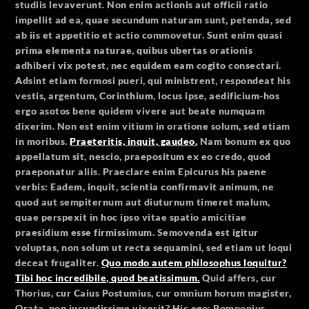
studiis levaverunt. Non enim actionis aut officii ratio
impellit ad ea, quae secundum naturam sunt, petenda, sed
ab iis et appetitio et actio commovetur. Sunt enim quasi
prima elementa naturae, quibus ubertas orationis
adhiberi vix potest, nec equidem eam cogito consectari.
Adsint etiam formosi pueri, qui ministrent, respondeat his
vestis, argentum, Corinthium, locus ipse, aedificium-hos
ergo asotos bene quidem vivere aut beate numquam
dixerim. Non est enim vitium in oratione solum, sed etiam
in moribus.
Praeteritis, inquit, gaudeo.
Nam bonum ex quo
appellatum sit, nescio, praepositum ex eo credo, quod
praeponatur aliis. Praeclare enim Epicurus his paene
verbis: Eadem, inquit, scientia confirmavit animum, ne
quod aut sempiternum aut diuturnum timeret malum,
quae perspexit in hoc ipso vitae spatio amicitiae
praesidium esse firmissimum. Semovenda est igitur
voluptas, non solum ut recta sequamini, sed etiam ut loqui
deceat frugaliter.
Quo modo autem philosophus loquitur?
Tibi hoc incredibile, quod beatissimum.
Quid affers, cur
Thorius, cur Caius Postumius, cur omnium horum magister,
Orata, non iucundissime vixerit? Hic ego: Pomponius