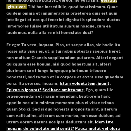
nullo modo posse putavit, vereor, ne vera sint.
Restatis
igitur vos;
Tibi hoc incredibile, quod beatissimum.
Quae
quidem omnia et innumerabilia praeterea quis est quin
intellegat et eos qui fecerint dignitatis splendore ductos
inmemores fuisse utilitatum suarum nosque, cum ea
laudemus, nulla alla re nisi honestate duci?
Et ego: Tu vero, inquam, Piso, ut saepe alias, sic hodie ita
nosse ista visus es, ut, si tui nobis potestas saepius fieret,
non multum Graecis supplicandum putarem. Alteri negant
quicquam esse bonum, nisi quod honestum sit, alteri
plurimum se et longe longeque plurimum tribuere
honestati, sed tamen et in corpore et extra esse quaedam
bona.
Ita prorsus, inquam;
Istam voluptatem, inquit,
Epicurus ignorat?
Sed haec omittamus;
Ego, quam ille
praeponendam et magis eligendam, beatiorem hanc
appello nec ullo minimo momento plus ei vitae tribuo
quam Stoici. Sed si duo honesta proposita sint, alterum
cum valitudine, alterum cum morbo, non esse dubium, ad
utrum eorum natura nos ipsa deductura sit.
Idem iste,
inquam, de voluptate quid sentit?
Pauca mutat vel plura