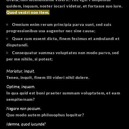
quidem, inquam, noster iocari videtur, et fortasse suo iure.
Quod vestri non item.
Omnium enim rerum principia parva sunt, sed suis
progressionibus usa augentur nec sine causa;
Quae cum essent dicta, finem fecimus et ambulandi et
disputandi.
Consequatur summas voluptates non modo parvo, sed
per me nihilo, si potest;
Moriatur, inquit.
Teneo, inquit, finem illi videri nihil dolere.
Optime, inquam.
In qua quid est boni praeter summam voluptatem, et eam
sempiternam?
Negare non possum.
Quo modo autem philosophus loquitur?
Idemne, quod iucunde?