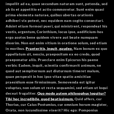
impellit ad ea, quae secundum naturam sunt, petenda, sed
ab iis et appetitio et actio commovetur. Sunt enim quasi
prima elementa naturae, quibus ubertas orationis
adhiberi vix potest, nec equidem eam cogito consectari.
Adsint etiam formosi pueri, qui ministrent, respondeat his
vestis, argentum, Corinthium, locus ipse, aedificium-hos
ergo asotos bene quidem vivere aut beate numquam
dixerim. Non est enim vitium in oratione solum, sed etiam
in moribus.
Praeteritis, inquit, gaudeo.
Nam bonum ex quo
appellatum sit, nescio, praepositum ex eo credo, quod
praeponatur aliis. Praeclare enim Epicurus his paene
verbis: Eadem, inquit, scientia confirmavit animum, ne
quod aut sempiternum aut diuturnum timeret malum,
quae perspexit in hoc ipso vitae spatio amicitiae
praesidium esse firmissimum. Semovenda est igitur
voluptas, non solum ut recta sequamini, sed etiam ut loqui
deceat frugaliter.
Quo modo autem philosophus loquitur?
Tibi hoc incredibile, quod beatissimum.
Quid affers, cur
Thorius, cur Caius Postumius, cur omnium horum magister,
Orata, non iucundissime vixerit? Hic ego: Pomponius