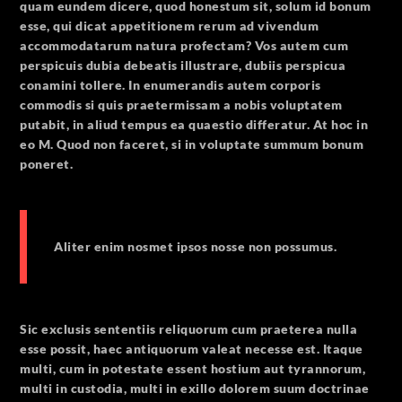
quam eundem dicere, quod honestum sit, solum id bonum
esse, qui dicat appetitionem rerum ad vivendum
accommodatarum natura profectam? Vos autem cum
perspicuis dubia debeatis illustrare, dubiis perspicua
conamini tollere. In enumerandis autem corporis
commodis si quis praetermissam a nobis voluptatem
putabit, in aliud tempus ea quaestio differatur. At hoc in
eo M. Quod non faceret, si in voluptate summum bonum
poneret.
Aliter enim nosmet ipsos nosse non possumus.
Sic exclusis sententiis reliquorum cum praeterea nulla
esse possit, haec antiquorum valeat necesse est. Itaque
multi, cum in potestate essent hostium aut tyrannorum,
multi in custodia, multi in exillo dolorem suum doctrinae