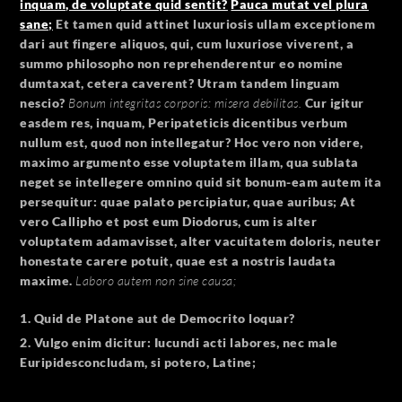
inquam, de voluptate quid sentit?
Pauca mutat vel plura
sane;
Et tamen quid attinet luxuriosis ullam exceptionem
dari aut fingere aliquos, qui, cum luxuriose viverent, a
summo philosopho non reprehenderentur eo nomine
dumtaxat, cetera caverent? Utram tandem linguam
nescio?
Bonum integritas corporis: misera debilitas.
Cur igitur
easdem res, inquam, Peripateticis dicentibus verbum
nullum est, quod non intellegatur? Hoc vero non videre,
maximo argumento esse voluptatem illam, qua sublata
neget se intellegere omnino quid sit bonum-eam autem ita
persequitur: quae palato percipiatur, quae auribus; At
vero Callipho et post eum Diodorus, cum is alter
voluptatem adamavisset, alter vacuitatem doloris, neuter
honestate carere potuit, quae est a nostris laudata
maxime.
Laboro autem non sine causa;
Quid de Platone aut de Democrito loquar?
Vulgo enim dicitur: Iucundi acti labores, nec male
Euripidesconcludam, si potero, Latine;