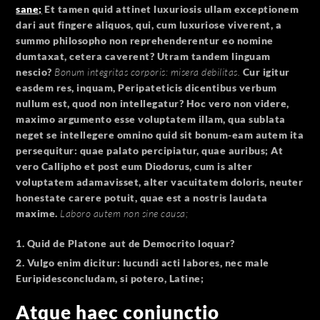
sane;
Et tamen quid attinet luxuriosis ullam exceptionem
dari aut fingere aliquos, qui, cum luxuriose viverent, a
summo philosopho non reprehenderentur eo nomine
dumtaxat, cetera caverent? Utram tandem linguam
nescio?
Bonum integritas corporis: misera debilitas.
Cur igitur
easdem res, inquam, Peripateticis dicentibus verbum
nullum est, quod non intellegatur? Hoc vero non videre,
maximo argumento esse voluptatem illam, qua sublata
neget se intellegere omnino quid sit bonum-eam autem ita
persequitur: quae palato percipiatur, quae auribus; At
vero Callipho et post eum Diodorus, cum is alter
voluptatem adamavisset, alter vacuitatem doloris, neuter
honestate carere potuit, quae est a nostris laudata
maxime.
Laboro autem non sine causa;
Quid de Platone aut de Democrito loquar?
Vulgo enim dicitur: Iucundi acti labores, nec male
Euripidesconcludam, si potero, Latine;
Atque haec coniunctio